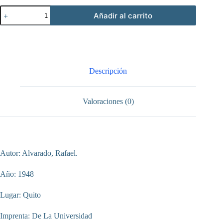
Memorándum
Añadir al carrito
sobre
el
problema
fronterizo
entre
el
Ecuador
Descripción
y
el
Perú
Valoraciones (0)
en
el
sector
Lagartococha,
Guepi
cantidad
Autor: Alvarado, Rafael.
Año: 1948
Lugar: Quito
Imprenta: De La Universidad