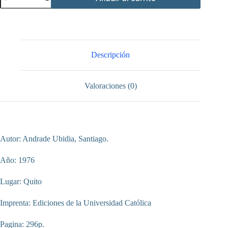
almacenes
generales
de
depósito
en
el
Ecuador
Descripción
cantidad
Valoraciones (0)
Autor: Andrade Ubidia, Santiago.
Año: 1976
Lugar: Quito
Imprenta: Ediciones de la Universidad Católica
Pagina: 296p.