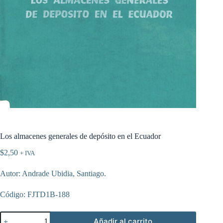
Los almacenes generales de depósito en el Ecuador
$
2,50
+ IVA
Autor: Andrade Ubidia, Santiago.
Código: FJTD1B-188
Los
Añadir al carrito