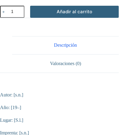
El
Añadir al carrito
arsenal
de
los
jóvenes
Católicos.
cantidad
Descripción
Valoraciones (0)
Autor: [s.n.]
Año: [19–]
Lugar: [S.l.]
Imprenta: [s.n.]