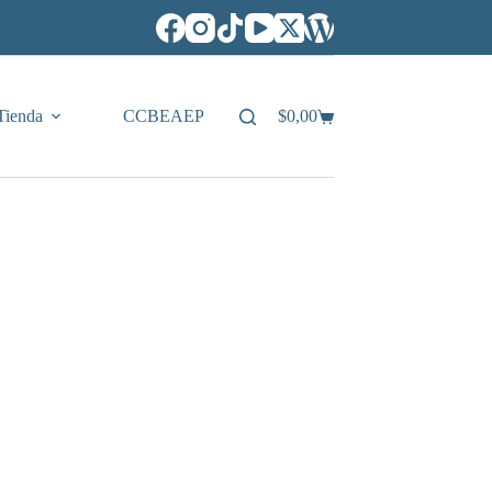
Tienda
CCBEAEP
$
0,00
Carro
de
compra