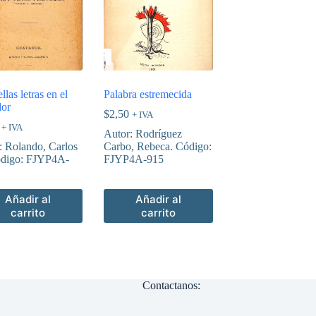
llas letras en el
Palabra estremecida
or
$
2,50
+ IVA
+ IVA
Autor: Rodríguez
: Rolando, Carlos
Carbo, Rebeca. Código:
digo: FJYP4A-
FJYP4A-915
Añadir al
Añadir al
carrito
carrito
Contactanos: