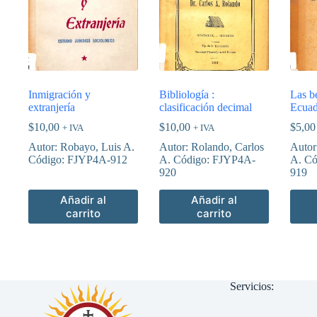
Inmigración y
Bibliología :
Las be
extranjería
clasificación decimal
Ecuad
$
10,00
$
10,00
$
5,00
+ IVA
+ IVA
Autor: Robayo, Luis A.
Autor: Rolando, Carlos
Autor
Código: FJYP4A-912
A. Código: FJYP4A-
A. Có
920
919
Añadir al
Añadir al
carrito
carrito
Servicios: