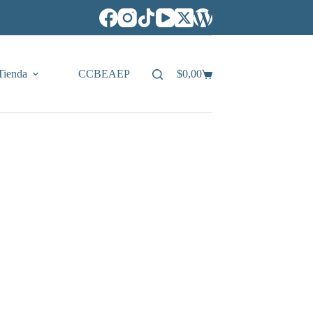
Tienda
CCBEAEP
$
0,00
Carro
de
compra