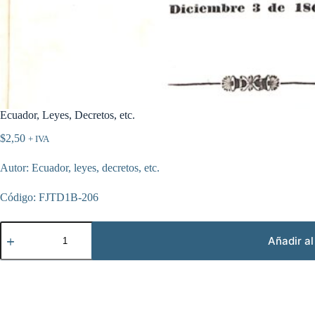
Ecuador, Leyes, Decretos, etc.
$
2,50
+ IVA
Autor: Ecuador, leyes, decretos, etc.
Código: FJTD1B-206
Ecuador,
Leyes,
Añadir al
Decretos,
etc.
cantidad