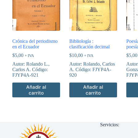
Crónica del periodismo
Bibliología :
Poesía
en el Ecuador
clasificación decimal
poesí
$
5,00
$
10,00
$
5,00
+ IVA
+ IVA
Autor: Rolando L.,
Autor: Rolando, Carlos
Autor
Carlos A. Código:
A. Código: FJYP4A-
Gonza
FJYP4A-921
920
FJYP
Añadir al
Añadir al
carrito
carrito
Servicios: