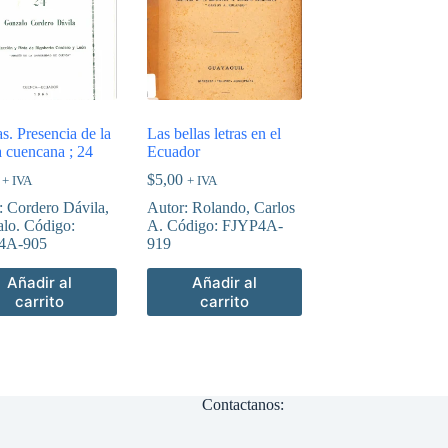
s. Presencia de la
Las bellas letras en el
a cuencana ; 24
Ecuador
$
5,00
+ IVA
+ IVA
: Cordero Dávila,
Autor: Rolando, Carlos
lo. Código:
A. Código: FJYP4A-
4A-905
919
Añadir al
Añadir al
carrito
carrito
Contactanos: