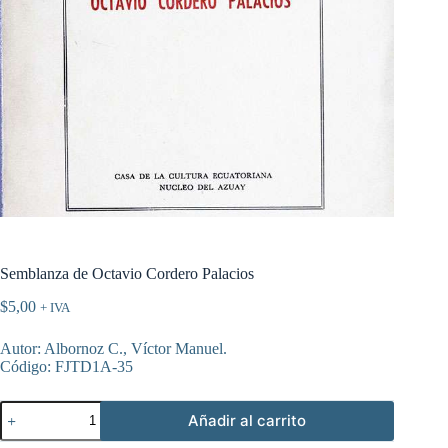
Semblanza de Octavio Cordero Palacios
$
5,00
+ IVA
Autor: Albornoz C., Víctor Manuel.
Código: FJTD1A-35
Semblanza
Añadir al carrito
de
Octavio