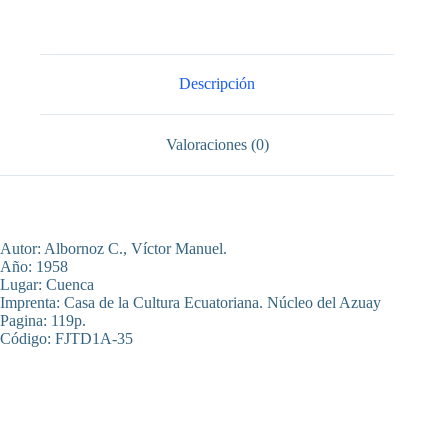
Cordero
Palacios
cantidad
Descripción
Valoraciones (0)
Autor: Albornoz C., Víctor Manuel.
Año: 1958
Lugar: Cuenca
Imprenta: Casa de la Cultura Ecuatoriana. Núcleo del Azuay
Pagina: 119p.
Código: FJTD1A-35