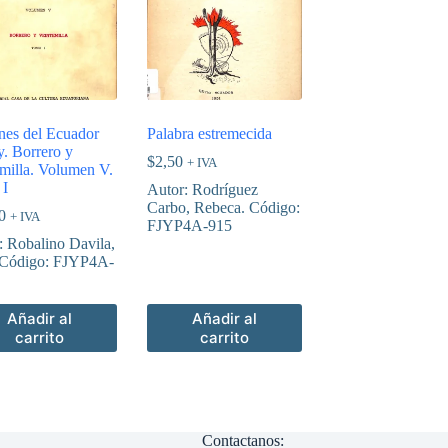
nes del Ecuador
Palabra estremecida
y. Borrero y
$
2,50
+ IVA
imilla. Volumen V.
 I
Autor: Rodríguez
Carbo, Rebeca. Código:
0
+ IVA
FJYP4A-915
: Robalino Davila,
 Código: FJYP4A-
Añadir al
Añadir al
carrito
carrito
Contactanos: