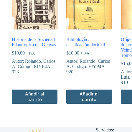
Historia de la Sociedad
Bibliología :
Oríge
Filantrópica del Guayas.
clasificación decimal
de ho
Veint
$
10,00
$
10,00
+ IVA
+ IVA
Tomo
Autor: Rolando, Carlos
Autor: Rolando, Carlos
$
15,0
A. Código: FJYP4A-
A. Código: FJYP4A-
923
920
Autor
Luis.
910
Añadir al
Añadir al
carrito
carrito
Servicios: