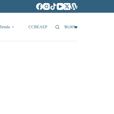
Tienda
CCBEAEP
$
0,00
Carro
de
compra