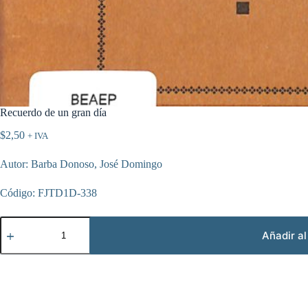
Recuerdo de un gran día
$
2,50
+ IVA
Autor: Barba Donoso, José Domingo
Código: FJTD1D-338
Recuerdo
de
Añadir al
un
gran
día
cantidad