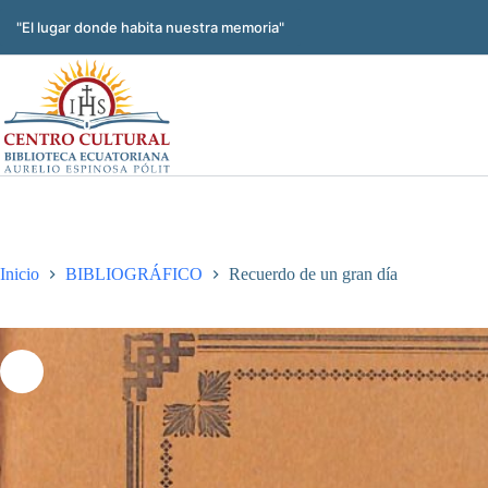
Saltar
al
"El lugar donde habita nuestra memoria"
contenido
Inicio
BIBLIOGRÁFICO
Recuerdo de un gran día