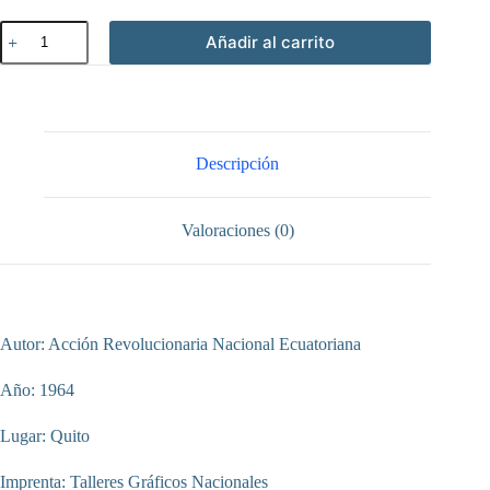
Proyecto
Añadir al carrito
de
constitución
para
la
República
del
Ecuador
Descripción
cantidad
Valoraciones (0)
Autor: Acción Revolucionaria Nacional Ecuatoriana
Año: 1964
Lugar: Quito
Imprenta: Talleres Gráficos Nacionales