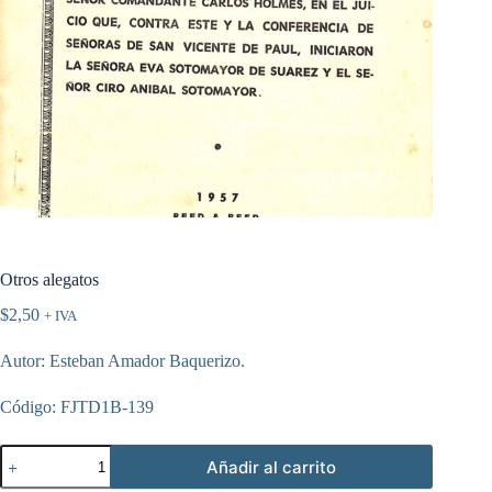
Otros alegatos
$
2,50
+ IVA
Autor: Esteban Amador Baquerizo.
Código: FJTD1B-139
Otros
Añadir al carrito
alegatos
cantidad