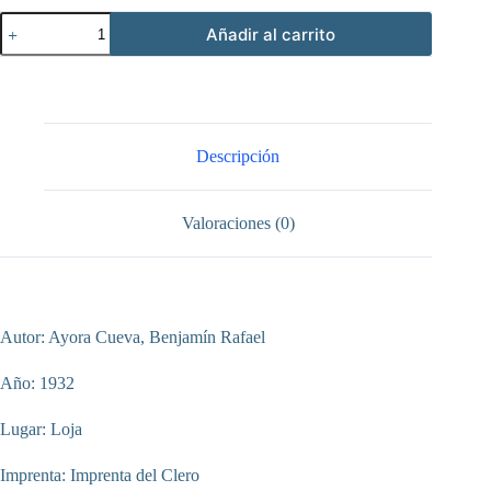
Oración
Añadir al carrito
fúnebre
del
Excmo.
y
Rvdmo.
Sr.
Dr.
Descripción
Dn.
Manuel
María
Valoraciones (0)
Pólit
Laso,
Arzobispo
de
Quito
cantidad
Autor: Ayora Cueva, Benjamín Rafael
Año: 1932
Lugar: Loja
Imprenta: Imprenta del Clero