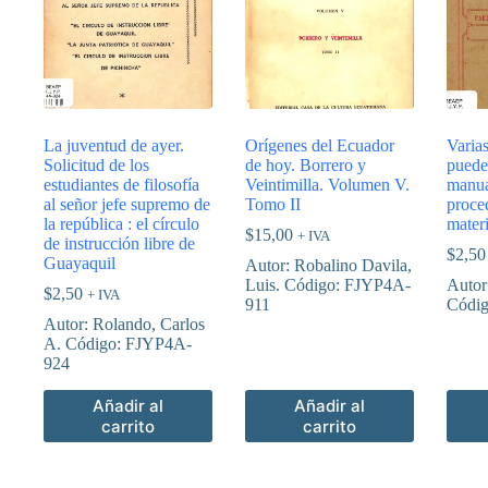
La juventud de ayer.
Orígenes del Ecuador
Varia
Solicitud de los
de hoy. Borrero y
puede
estudiantes de filosofía
Veintimilla. Volumen V.
manua
al señor jefe supremo de
Tomo II
proce
la república : el círculo
materi
$
15,00
+ IVA
de instrucción libre de
$
2,50
Guayaquil
Autor: Robalino Davila,
Luis. Código: FJYP4A-
Autor
$
2,50
+ IVA
911
Códi
Autor: Rolando, Carlos
A. Código: FJYP4A-
924
Añadir al
Añadir al
carrito
carrito