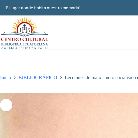
Saltar
al
"El lugar donde habita nuestra memoria"
contenido
Inicio
BIBLIOGRÁFICO
Lecciones de marxismo o socialismo c