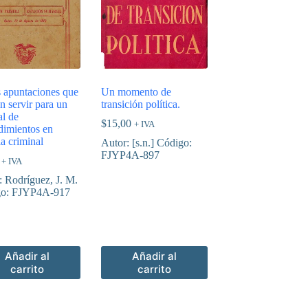
s apuntaciones que
Un momento de
n servir para un
transición política.
l de
$
15,00
+ IVA
dimientos en
a criminal
Autor: [s.n.] Código:
FJYP4A-897
+ IVA
: Rodríguez, J. M.
go: FJYP4A-917
Añadir al
Añadir al
carrito
carrito