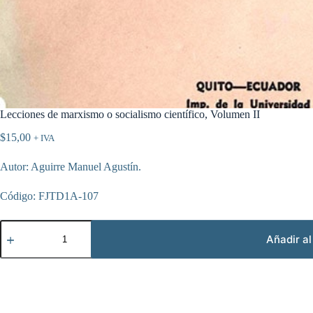
Lecciones de marxismo o socialismo científico, Volumen II
$
15,00
+ IVA
Autor: Aguirre Manuel Agustín.
Código: FJTD1A-107
Lecciones
de
Añadir al
marxismo
o
socialismo
científico,
Volumen
II