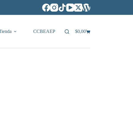
Tienda
CCBEAEP
$
0,00
Carro
de
compra