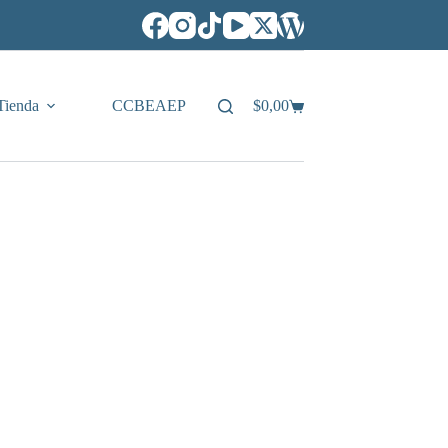
Tienda
CCBEAEP
$
0,00
Carro
de
compra