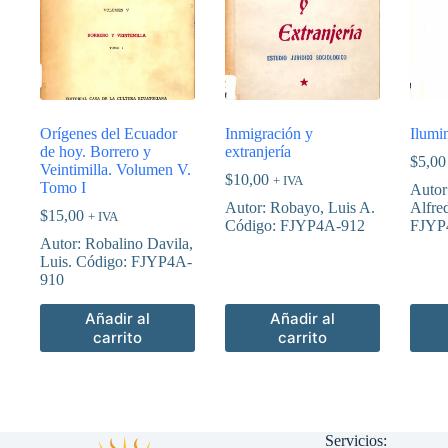
Orígenes del Ecuador
Inmigración y
Ilumi
de hoy. Borrero y
extranjería
$
5,00
Veintimilla. Volumen V.
$
10,00
+ IVA
Tomo I
Autor
Autor: Robayo, Luis A.
Alfre
$
15,00
+ IVA
Código: FJYP4A-912
FJYP
Autor: Robalino Davila,
Luis. Código: FJYP4A-
910
Añadir al
Añadir al
carrito
carrito
Servicios: