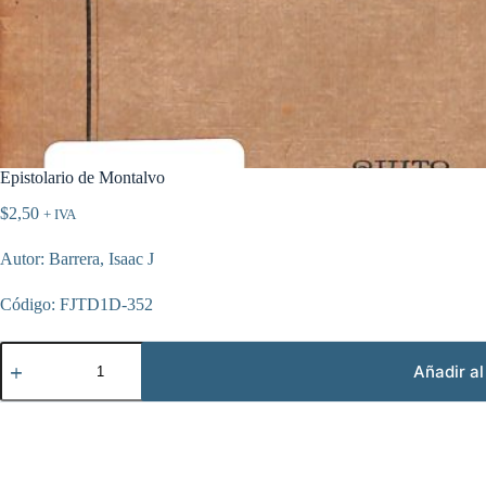
Epistolario de Montalvo
$
2,50
+ IVA
Autor: Barrera, Isaac J
Código: FJTD1D-352
Epistolario
de
Añadir al
Montalvo
cantidad