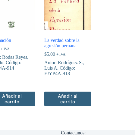
nación
La verdad sobre la
agresión peruana
+ IVA
$
5,00
+ IVA
: Rodas Reyes,
do. Código:
Autor: Rodríguez S.,
4A-914
Luis A. Código:
FJYP4A-918
Añadir al
Añadir al
carrito
carrito
Contactanos: