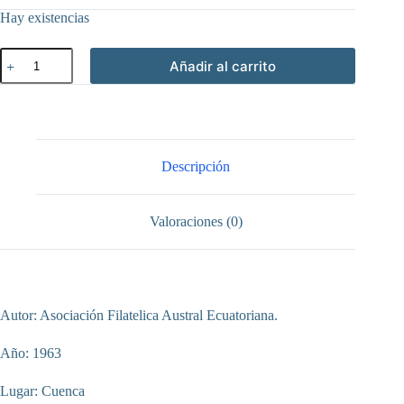
Hay existencias
Emisión
Añadir al carrito
del
timbre
postal
en
homenaje
a
Mariano
Descripción
Cueva
en
el
Valoraciones (0)
sesquicentenario
de
su
nacimiento
:
1810-
Autor: Asociación Filatelica Austral Ecuatoriana.
1960
cantidad
Año: 1963
Lugar: Cuenca