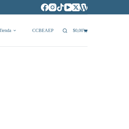
Tienda
CCBEAEP
$
0,00
Carro
de
compra