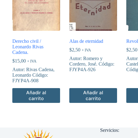
Derecho civil /
Alas de eternidad
Revol
Leonardo Rivas
$
2,50
$
2,50
+ IVA
Cadena.
Autor: Romero y
Autor
$
15,00
+ IVA
Cordero, José. Código:
Caste
Autor: Rivas Cadena,
FJYP4A-926
Códi
Leonardo Código:
FJYP4A-908
Añadir al
Añadir al
carrito
carrito
Servicios: