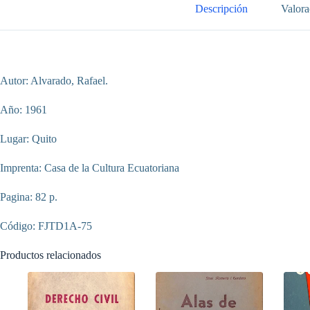
que
Descripción
Valora
garantizaron
las
potencias
garantes
cantidad
Autor: Alvarado, Rafael.
Año: 1961
Lugar: Quito
Imprenta: Casa de la Cultura Ecuatoriana
Pagina: 82 p.
Código: FJTD1A-75
Productos relacionados