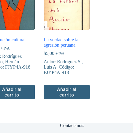
ución cultural
La verdad sobre la
agresión peruana
+ IVA
$
5,00
+ IVA
: Rodríguez
lo, Hernán
Autor: Rodríguez S.,
go: FJYP4A-916
Luis A. Código:
FJYP4A-918
Añadir al
Añadir al
carrito
carrito
Contactanos: