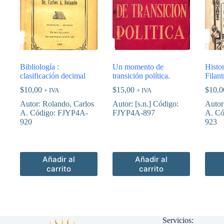
Bibliología :
Un momento de
Histo
clasificación decimal
transición política.
Filan
$
10,00
$
15,00
$
10,0
+ IVA
+ IVA
Autor: Rolando, Carlos
Autor: [s.n.] Código:
Autor
A. Código: FJYP4A-
FJYP4A-897
A. Có
920
923
Añadir al
Añadir al
carrito
carrito
Servicios: