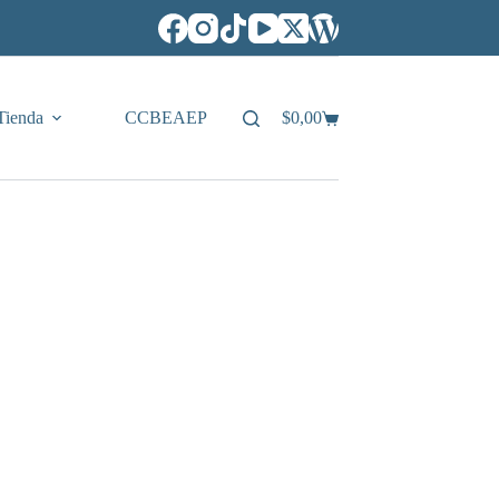
Tienda
CCBEAEP
$
0,00
Carro
de
compra