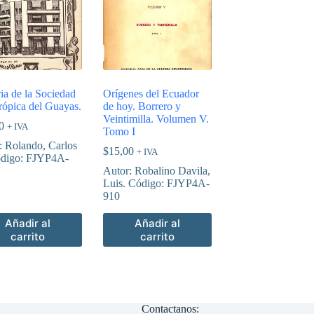
ria de la Sociedad
Orígenes del Ecuador
trópica del Guayas.
de hoy. Borrero y
Veintimilla. Volumen V.
0
+ IVA
Tomo I
: Rolando, Carlos
$
15,00
+ IVA
digo: FJYP4A-
Autor: Robalino Davila,
Luis. Código: FJYP4A-
910
Añadir al
Añadir al
carrito
carrito
Contactanos: