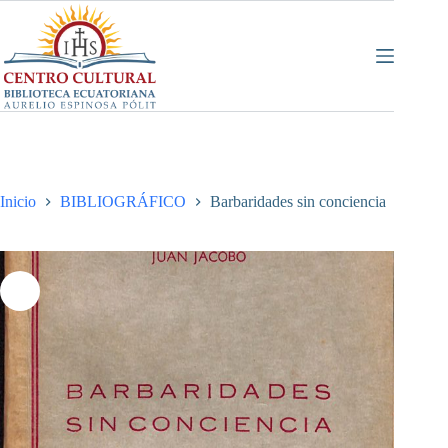
Saltar
al
contenido
Inicio
BIBLIOGRÁFICO
Barbaridades sin conciencia