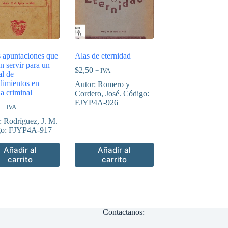
s apuntaciones que
Alas de eternidad
n servir para un
$
2,50
+ IVA
l de
dimientos en
Autor: Romero y
a criminal
Cordero, José. Código:
FJYP4A-926
+ IVA
: Rodríguez, J. M.
go: FJYP4A-917
Añadir al
Añadir al
carrito
carrito
Contactanos: