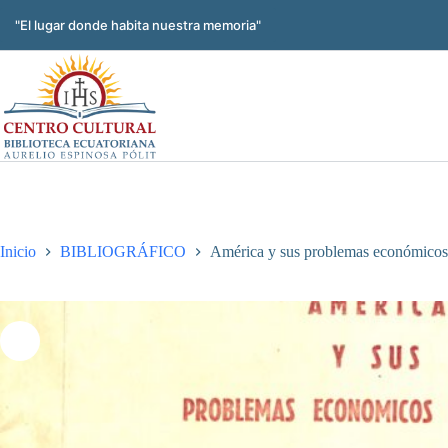
Saltar
al
"El lugar donde habita nuestra memoria"
contenido
Inicio
BIBLIOGRÁFICO
América y sus problemas económicos s