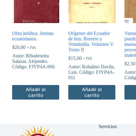
Obra jurídica. Juristas
Orígenes del Ecuador
Varia
ecuatorianos.
de hoy. Borrero y
puede
Veintimilla. Volumen V.
manua
$
20,00
+ IVA
Tomo II
proce
materi
Autor: Ribadeneira
$
15,00
+ IVA
Salazar, Alejandro.
$
2,50
Código: FJYP4A-906
Autor: Robalino Davila,
Luis. Código: FJYP4A-
Autor
911
Códi
Añadir al
Añadir al
carrito
carrito
Servicios: