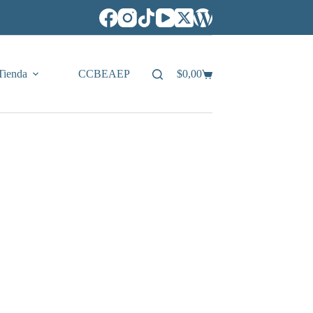
Tienda
CCBEAEP
$
0,00
Carro
de
compra