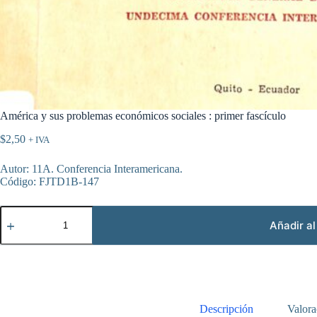
América y sus problemas económicos sociales : primer fascículo
$
2,50
+ IVA
Autor: 11A. Conferencia Interamericana.
Código: FJTD1B-147
América
y
Añadir al
sus
problemas
económicos
sociales
:
primer
fascículo
Descripción
Valora