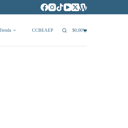
Tienda
CCBEAEP
$
0,00
Carro
de
compra