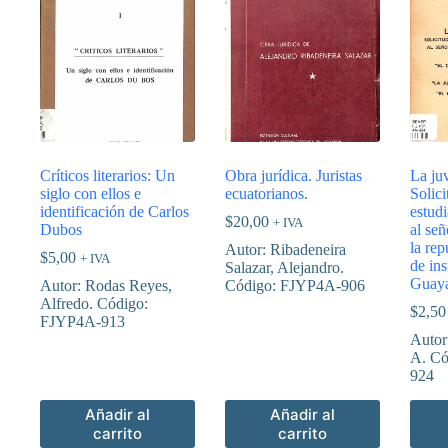
Críticos literarios: Un
Obra jurídica. Juristas
La ju
siglo con ellos e
ecuatorianos.
Solici
identificación de Carlos
estudi
$
20,00
+ IVA
Dubos
al se
la rep
Autor: Ribadeneira
$
5,00
+ IVA
de ins
Salazar, Alejandro.
Guaya
Autor: Rodas Reyes,
Código: FJYP4A-906
Alfredo. Código:
$
2,50
FJYP4A-913
Autor
A. Có
924
Añadir al
Añadir al
carrito
carrito