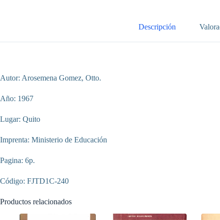
la
mirada
de
sus
Descripción
Valora
genios
cantidad
Autor: Arosemena Gomez, Otto.
Año: 1967
Lugar: Quito
Imprenta: Ministerio de Educación
Pagina: 6p.
Código: FJTD1C-240
Productos relacionados