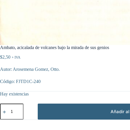
Ambato, acicalada de volcanes bajo la mirada de sus genios
$
2,50
+ IVA
Autor: Arosemena Gomez, Otto.
Código: FJTD1C-240
Hay existencias
Ambato,
acicalada
Añadir al
de
volcanes
bajo