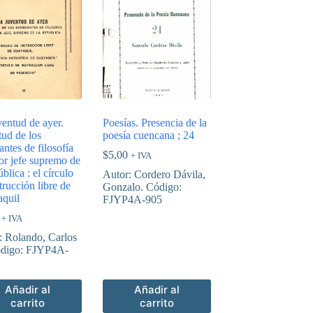
ventud de ayer.
Poesías. Presencia de la
tud de los
poesía cuencana ; 24
antes de filosofía
$
5,00
+ IVA
ñor jefe supremo de
ública : el círculo
Autor: Cordero Dávila,
trucción libre de
Gonzalo. Código:
quil
FJYP4A-905
+ IVA
: Rolando, Carlos
digo: FJYP4A-
Añadir al
Añadir al
carrito
carrito