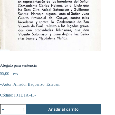
Alegato para sentencia
$
5,00
+ IVA
«Autor: Amador Baquerizo, Esteban.
Código: FJTD1A-41»
Alegato
Añadir al carrito
para
sentencia