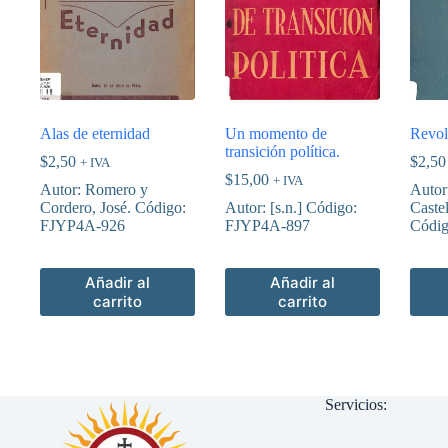
Alas de eternidad
Un momento de
Revol
transición política.
$
2,50
$
2,50
+ IVA
$
15,00
+ IVA
Autor: Romero y
Autor
Cordero, José. Código:
Autor: [s.n.] Código:
Caste
FJYP4A-926
FJYP4A-897
Códi
Añadir al
Añadir al
carrito
carrito
Servicios: