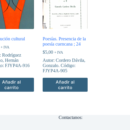
ución cultural
Poesías. Presencia de la
poesía cuencana ; 24
+ IVA
$
5,00
+ IVA
: Rodríguez
lo, Hernán
Autor: Cordero Dávila,
go: FJYP4A-916
Gonzalo. Código:
FJYP4A-905
Añadir al
Añadir al
carrito
carrito
Contactanos: