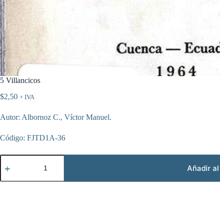
5 Villancicos
$
2,50
+ IVA
Autor: Albornoz C., Víctor Manuel.
Código: FJTD1A-36
5
Villancicos
Añadir al
cantidad