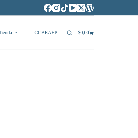
Tienda
CCBEAEP
$
0,00
Carro
de
compra