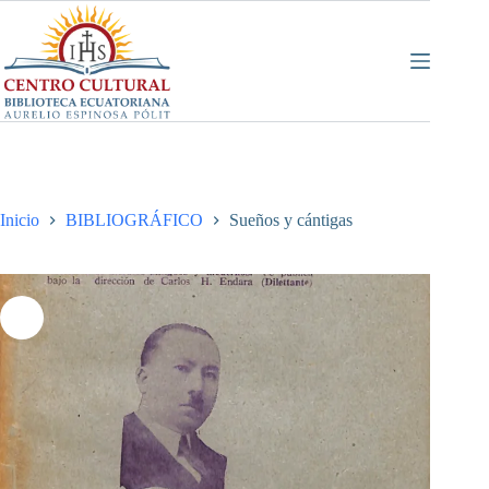
Saltar
al
contenido
Inicio
BIBLIOGRÁFICO
Sueños y cántigas