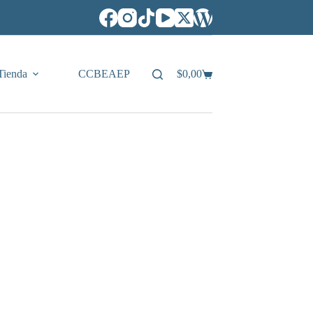
Tienda
CCBEAEP
$
0,00
Carro
de
compra