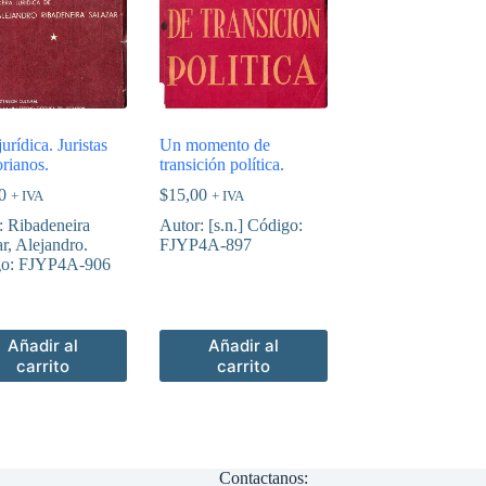
urídica. Juristas
Un momento de
orianos.
transición política.
0
$
15,00
+ IVA
+ IVA
: Ribadeneira
Autor: [s.n.] Código:
r, Alejandro.
FJYP4A-897
go: FJYP4A-906
Añadir al
Añadir al
carrito
carrito
Contactanos: