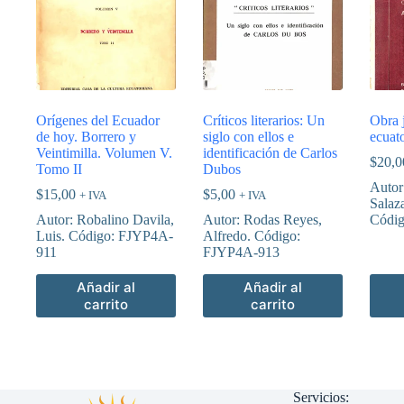
Orígenes del Ecuador
Críticos literarios: Un
Obra j
de hoy. Borrero y
siglo con ellos e
ecuat
Veintimilla. Volumen V.
identificación de Carlos
$
20,0
Tomo II
Dubos
Autor
$
15,00
$
5,00
+ IVA
+ IVA
Salaza
Autor: Robalino Davila,
Autor: Rodas Reyes,
Códi
Luis. Código: FJYP4A-
Alfredo. Código:
911
FJYP4A-913
Añadir al
Añadir al
carrito
carrito
Servicios: