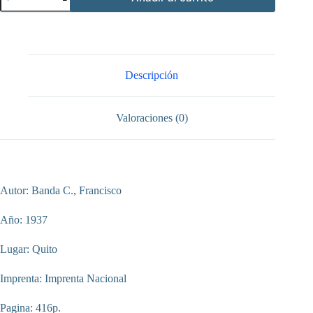
Agro
económicas
del
Ecuador
cantidad
Descripción
Valoraciones (0)
Autor: Banda C., Francisco
Año: 1937
Lugar: Quito
Imprenta: Imprenta Nacional
Pagina: 416p.