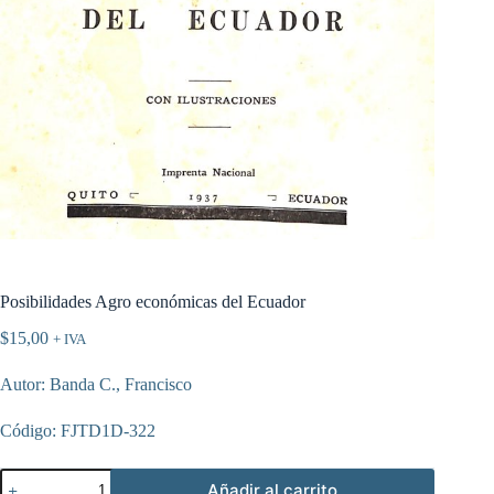
Posibilidades Agro económicas del Ecuador
$
15,00
+ IVA
Autor: Banda C., Francisco
Código: FJTD1D-322
Posibilidades
Añadir al carrito