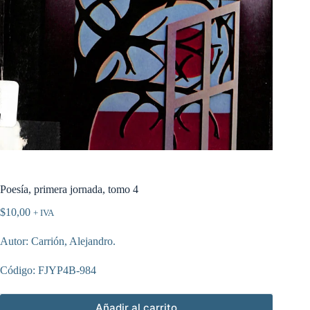
Poesía, primera jornada, tomo 4
$
10,00
+ IVA
Autor: Carrión, Alejandro.
Código: FJYP4B-984
Añadir al carrito