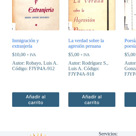
Inmigración y
La verdad sobre la
Poesía
extranjería
agresión peruana
poesí
$
10,00
$
5,00
$
5,00
+ IVA
+ IVA
Autor: Robayo, Luis A.
Autor: Rodríguez S.,
Autor
Código: FJYP4A-912
Luis A. Código:
Gonza
FJYP4A-918
FJYP
Añadir al
Añadir al
carrito
carrito
Servicios: