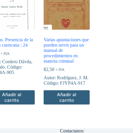
s. Presencia de la
Varias apuntaciones que
a cuencana ; 24
pueden servir para un
manual de
+ IVA
procedimientos en
materia criminal
: Cordero Dávila,
lo. Código:
$
2,50
+ IVA
4A-905
Autor: Rodríguez, J. M.
Código: FJYP4A-917
Añadir al
Añadir al
carrito
carrito
Contactanos: