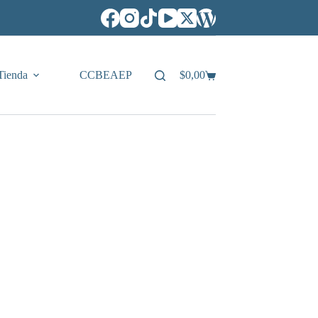
Tienda
CCBEAEP
$
0,00
Carro
de
compra