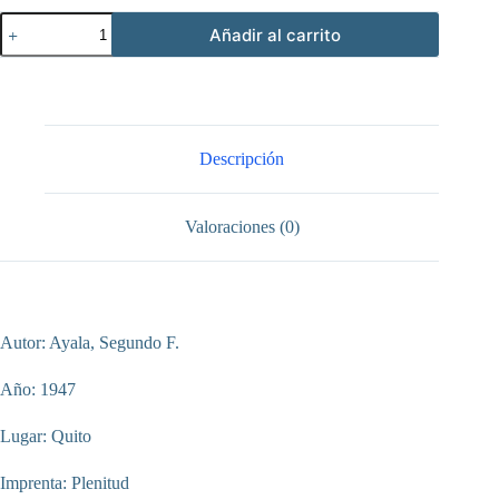
Libro
Añadir al carrito
de
Oro
de
la
vida
del
Excmo.
Descripción
Sr.
Dr.
Carlos
Valoraciones (0)
María
de
la
Torre,
Arzobispo
de
Autor: Ayala, Segundo F.
Quito
cantidad
Año: 1947
Lugar: Quito
Imprenta: Plenitud