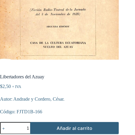
Libertadores del Azuay
$
2,50
+ IVA
Autor: Andrade y Cordero, César.
Código: FJTD1B-166
Libertadores
Añadir al carrito
del
Azuay