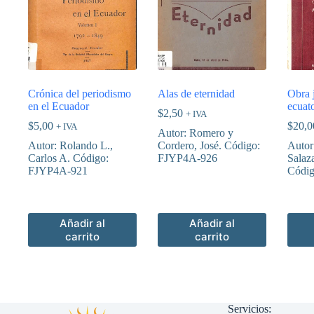
Crónica del periodismo
Alas de eternidad
Obra j
en el Ecuador
ecuat
$
2,50
+ IVA
$
5,00
$
20,0
+ IVA
Autor: Romero y
Autor: Rolando L.,
Cordero, José. Código:
Autor
Carlos A. Código:
FJYP4A-926
Salaza
FJYP4A-921
Códi
Añadir al
Añadir al
carrito
carrito
Servicios: