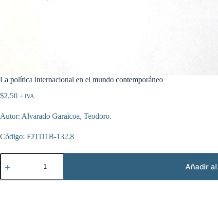
La política internacional en el mundo contemporáneo
$
2,50
+ IVA
Autor: Alvarado Garaicoa, Teodoro.
Código: FJTD1B-132.8
La
política
Añadir al
internacional
en
el
mundo
contemporáneo
cantidad