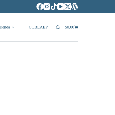
Tienda
CCBEAEP
$
0,00
Carro
de
compra