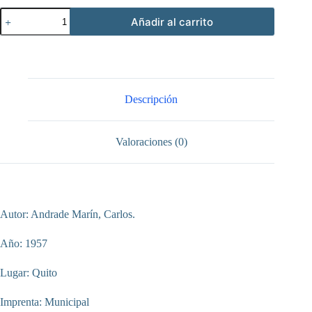
Informe
Añadir al carrito
de
las
labores
realizadas
por
el
I.
Descripción
Concejo,
en
el
Valoraciones (0)
periodo
comprendido
01/12/1956
al
30/11/1957
cantidad
Autor: Andrade Marín, Carlos.
Año: 1957
Lugar: Quito
Imprenta: Municipal