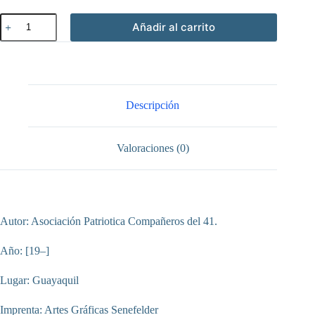
Homenaje
Añadir al carrito
a
las
misiones
salesianas
del
oriente
ecuatoriano
Descripción
cantidad
Valoraciones (0)
Autor: Asociación Patriotica Compañeros del 41.
Año: [19–]
Lugar: Guayaquil
Imprenta: Artes Gráficas Senefelder