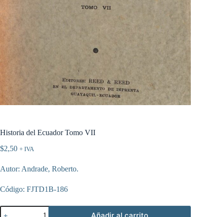
Historia del Ecuador Tomo VII
$
2,50
+ IVA
Autor: Andrade, Roberto.
Código: FJTD1B-186
Historia
Añadir al carrito