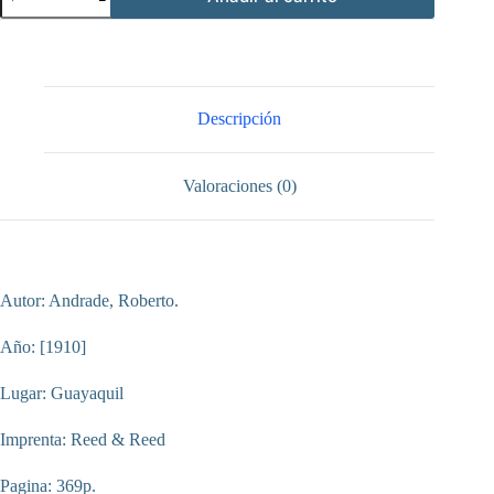
del
Ecuador
Tomo
VII
cantidad
Descripción
Valoraciones (0)
Autor: Andrade, Roberto.
Año: [1910]
Lugar: Guayaquil
Imprenta: Reed & Reed
Pagina: 369p.