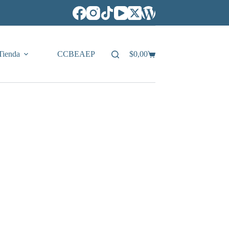
Tienda
CCBEAEP
$
0,00
Carro
de
compra