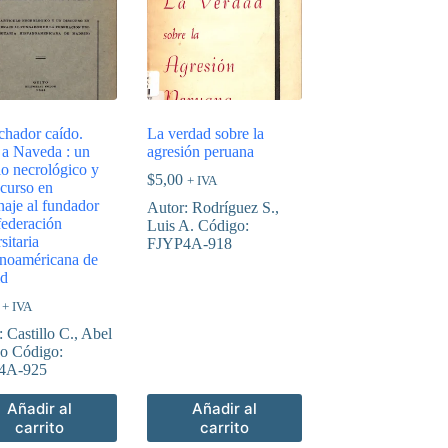
chador caído.
La verdad sobre la
 a Naveda : un
agresión peruana
lo necrológico y
$
5,00
+ IVA
scurso en
aje al fundador
Autor: Rodríguez S.,
federación
Luis A. Código:
sitaria
FJYP4A-918
noaméricana de
id
+ IVA
 Castillo C., Abel
o Código:
4A-925
Añadir al
Añadir al
carrito
carrito