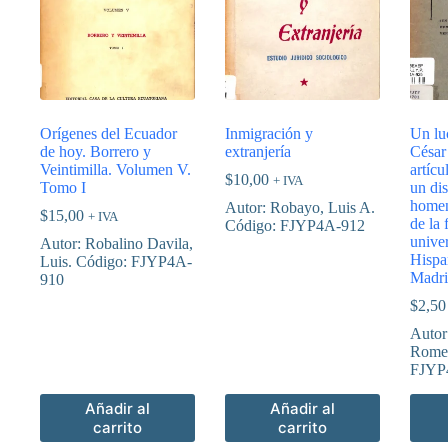
Orígenes del Ecuador
Inmigración y
Un lu
de hoy. Borrero y
extranjería
César
Veintimilla. Volumen V.
artícu
$
10,00
+ IVA
Tomo I
un di
homen
Autor: Robayo, Luis A.
$
15,00
+ IVA
de la 
Código: FJYP4A-912
univer
Autor: Robalino Davila,
Hispa
Luis. Código: FJYP4A-
Madr
910
$
2,50
Autor:
Rome
FJYP
Añadir al
Añadir al
carrito
carrito