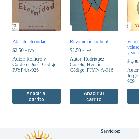
Alas de eternidad
Revolución cultural
Veinte
velas
$
2,50
$
2,50
+ IVA
+ IVA
y su i
Autor: Romero y
Autor: Rodríguez
$
5,00
Cordero, José. Código:
Castelo, Hernán
FJYP4A-926
Código: FJYP4A-916
Autor
Jorge
909
Añadir al
Añadir al
carrito
carrito
Servicios: