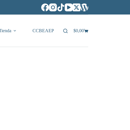
Tienda
CCBEAEP
$
0,00
Carro
de
compra