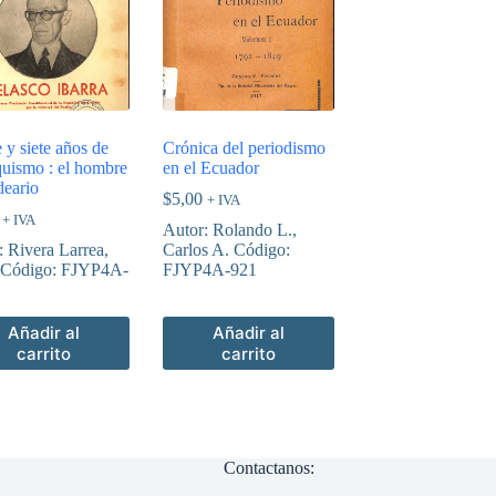
 y siete años de
Crónica del periodismo
quismo : el hombre
en el Ecuador
deario
$
5,00
+ IVA
+ IVA
Autor: Rolando L.,
: Rivera Larrea,
Carlos A. Código:
 Código: FJYP4A-
FJYP4A-921
Añadir al
Añadir al
carrito
carrito
Contactanos: