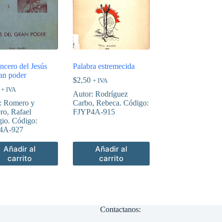
cero del Jesús
Palabra estremecida
ran poder
$
2,50
+ IVA
+ IVA
Autor: Rodríguez
: Romero y
Carbo, Rebeca. Código:
ro, Rafael
FJYP4A-915
io. Código:
4A-927
Añadir al
Añadir al
carrito
carrito
Contactanos: