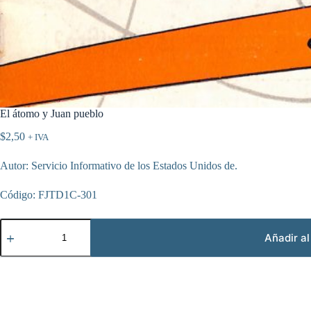
El átomo y Juan pueblo
$
2,50
+ IVA
Autor: Servicio Informativo de los Estados Unidos de.
Código: FJTD1C-301
El
átomo
Añadir al
y
Juan
pueblo
cantidad