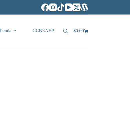
Tienda
CCBEAEP
$
0,00
Carro
de
compra