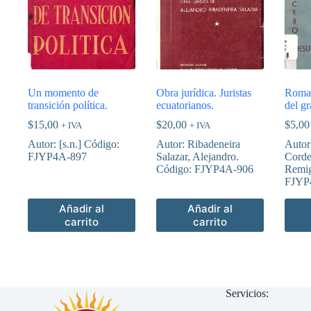
Un momento de
Obra jurídica. Juristas
Roman
transición política.
ecuatorianos.
del g
$
15,00
$
20,00
$
5,00
+ IVA
+ IVA
Autor: [s.n.] Código:
Autor: Ribadeneira
Autor
FJYP4A-897
Salazar, Alejandro.
Corde
Código: FJYP4A-906
Remig
FJYP
Añadir al
Añadir al
carrito
carrito
Servicios: