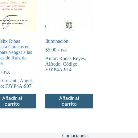
Félix Ribas
Iluminación
na a Caracas en
$
5,00
+ IVA
para vengar a las
mas de Ruiz de
Autor: Rodas Reyes,
la
Alfredo. Código:
FJYP4A-914
+ IVA
 Grisanti, Angel.
go: FJYP4A-907
Añadir al
Añadir al
carrito
carrito
Contactanos: