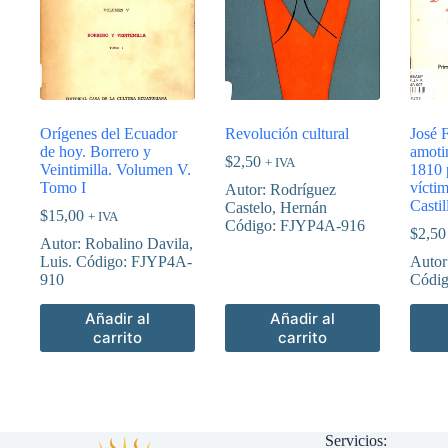
Orígenes del Ecuador
Revolución cultural
José 
de hoy. Borrero y
amoti
$
2,50
+ IVA
Veintimilla. Volumen V.
1810 
Tomo I
vícti
Autor: Rodríguez
Castil
Castelo, Hernán
$
15,00
+ IVA
Código: FJYP4A-916
$
2,50
Autor: Robalino Davila,
Luis. Código: FJYP4A-
Autor:
910
Códi
Añadir al
Añadir al
carrito
carrito
Servicios: