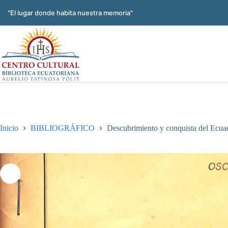
Saltar
al
"El lugar donde habita nuestra memoria"
contenido
Inicio
BIBLIOGRÁFICO
Descubrimiento y conquista del Ecua