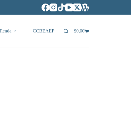
Tienda
CCBEAEP
$
0,00
Carro
de
compra