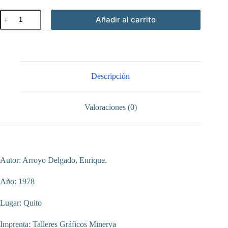
Derecho
Añadir al carrito
municipal
ecuatoriano
cantidad
Descripción
Valoraciones (0)
Autor: Arroyo Delgado, Enrique.
Año: 1978
Lugar: Quito
Imprenta: Talleres Gráficos Minerva