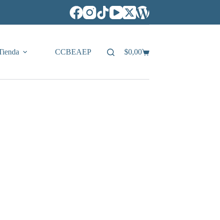
Tienda
CCBEAEP
$
0,00
Carro
de
compra