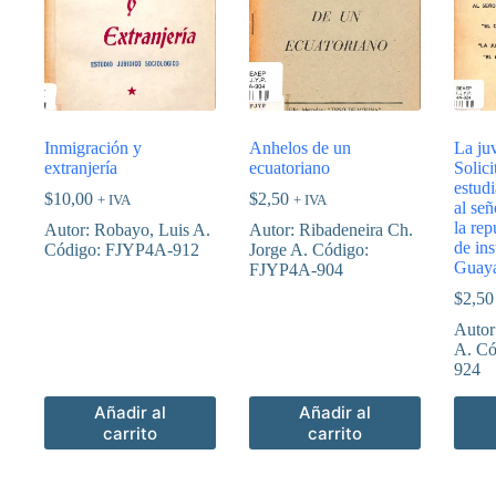
Inmigración y
Anhelos de un
La ju
extranjería
ecuatoriano
Solici
estudi
$
10,00
$
2,50
+ IVA
+ IVA
al se
la rep
Autor: Robayo, Luis A.
Autor: Ribadeneira Ch.
de ins
Código: FJYP4A-912
Jorge A. Código:
Guaya
FJYP4A-904
$
2,50
Autor
A. Có
924
Añadir al
Añadir al
carrito
carrito