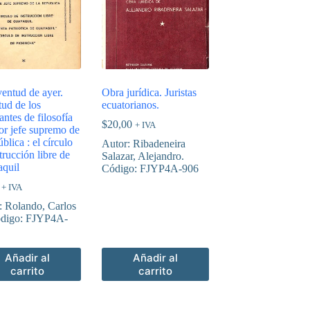
ventud de ayer.
Obra jurídica. Juristas
tud de los
ecuatorianos.
antes de filosofía
$
20,00
+ IVA
ñor jefe supremo de
ública : el círculo
Autor: Ribadeneira
trucción libre de
Salazar, Alejandro.
quil
Código: FJYP4A-906
+ IVA
: Rolando, Carlos
digo: FJYP4A-
Añadir al
Añadir al
carrito
carrito