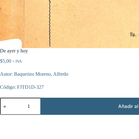
De ayer y hoy
$
5,00
+ IVA
Autor: Baquerizo Moreno, Alfredo
Código: FJTD1D-327
De
ayer
Añadir al
y
hoy
cantidad