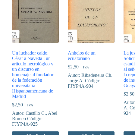
Un luchador caído.
Anhelos de un
La ju
César a Naveda : un
ecuatoriano
Solici
artículo necrológico y
estudi
$
2,50
+ IVA
un discurso en
al se
homenaje al fundador
la rep
Autor: Ribadeneira Ch.
de la federación
de ins
Jorge A. Código:
universitaria
Guaya
FJYP4A-904
Hispanoaméricana de
$
2,50
Madrid
Autor
$
2,50
+ IVA
A. Có
Autor: Castillo C., Abel
924
Romeo Código:
FJYP4A-925