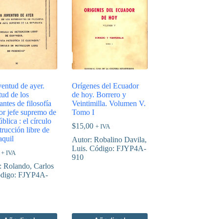
ventud de ayer.
Orígenes del Ecuador
tud de los
de hoy. Borrero y
antes de filosofía
Veintimilla. Volumen V.
ñor jefe supremo de
Tomo I
ública : el círculo
$
15,00
+ IVA
trucción libre de
quil
Autor: Robalino Davila,
Luis. Código: FJYP4A-
+ IVA
910
: Rolando, Carlos
digo: FJYP4A-