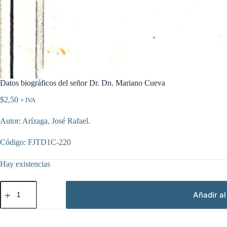
Datos biográficos del señor Dr. Dn. Mariano Cueva
$
2,50
+ IVA
Autor: Arízaga, José Rafael.
Código: FJTD1C-220
Hay existencias
Datos
biográficos
Añadir al
del
señor
Dr.