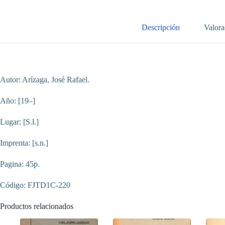
Dn.
Mariano
Cueva
cantidad
Descripción
Valora
Autor: Arízaga, José Rafael.
Año: [19–]
Lugar: [S.l.]
Imprenta: [s.n.]
Pagina: 45p.
Código: FJTD1C-220
Productos relacionados