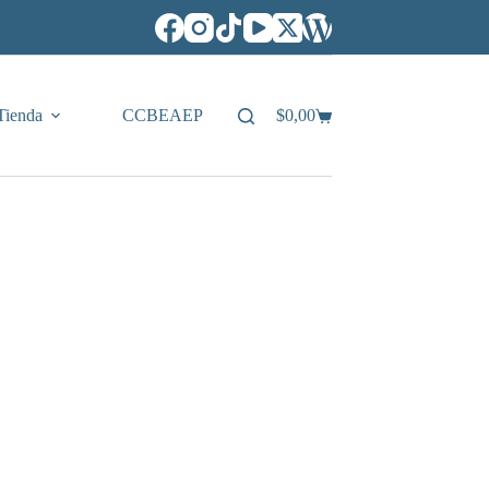
Tienda
CCBEAEP
$
0,00
Carro
de
compra