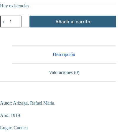
Hay existencias
Colonización
Añadir al carrito
oriental.
conferencias
del
centro
de
estudios
históricos
Descripción
y
geográficos
cantidad
Valoraciones (0)
Autor: Arizaga, Rafael Maria.
Año: 1919
Lugar: Cuenca