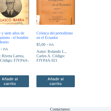
 y siete años de
Crónica del periodismo
quismo : el hombre
en el Ecuador
deario
$
5,00
+ IVA
+ IVA
Autor: Rolando L.,
: Rivera Larrea,
Carlos A. Código:
 Código: FJYP4A-
FJYP4A-921
Añadir al
Añadir al
carrito
carrito
Contactanos: