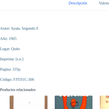
Panamá
Descripción
Valora
de
1826
Tomo
I
cantidad
Autor: Ayala, Segundo F.
Año: 1965
Lugar: Quito
Imprenta: [s.n.]
Pagina: 335p.
Código: FJTD1C-306
Productos relacionados