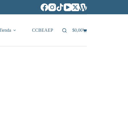
Tienda
CCBEAEP
$
0,00
Carro
de
compra