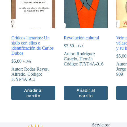
Críticos literarios: Un
Revolución cultural
Veinte
siglo con ellos e
velas
$
2,50
+ IVA
identificación de Carlos
y su i
Dubos
Autor: Rodríguez
$
5,00
Castelo, Hernán
$
5,00
+ IVA
Código: FJYP4A-916
Autor
Autor: Rodas Reyes,
Jorge
Alfredo. Código:
909
FJYP4A-913
Añadir al
Añadir al
carrito
carrito
Servicios: