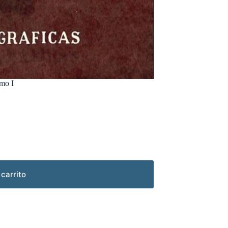
omo I
 carrito