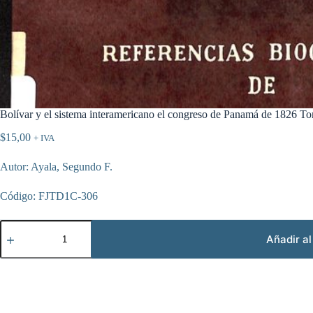
Bolívar y el sistema interamericano el congreso de Panamá de 1826 T
$
15,00
+ IVA
Autor: Ayala, Segundo F.
Código: FJTD1C-306
Bolívar
y
Añadir al
el
sistema
interamericano
el
congreso
de