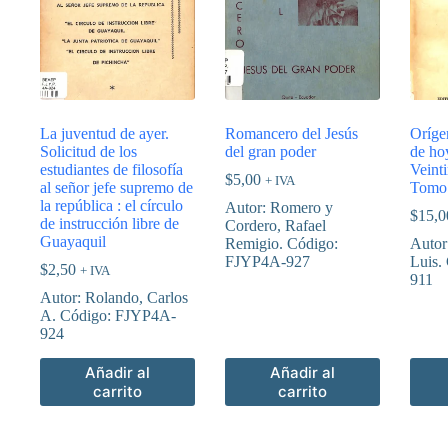
La juventud de ayer.
Romancero del Jesús
Oríge
Solicitud de los
del gran poder
de ho
estudiantes de filosofía
Veint
$
5,00
+ IVA
al señor jefe supremo de
Tomo 
la república : el círculo
Autor: Romero y
$
15,0
de instrucción libre de
Cordero, Rafael
Guayaquil
Remigio. Código:
Autor
FJYP4A-927
Luis.
$
2,50
+ IVA
911
Autor: Rolando, Carlos
A. Código: FJYP4A-
924
Añadir al
Añadir al
carrito
carrito