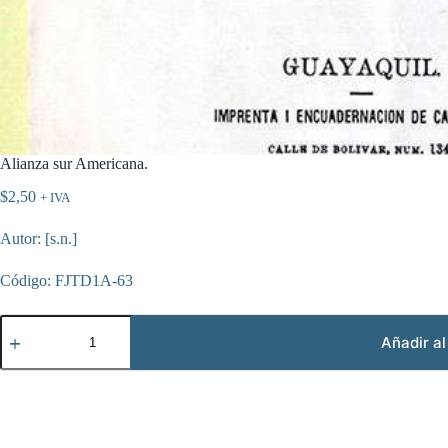
Alianza sur Americana.
$
2,50
+ IVA
Autor: [s.n.]
Código: FJTD1A-63
Alianza
sur
Añadir al
Americana.
cantidad