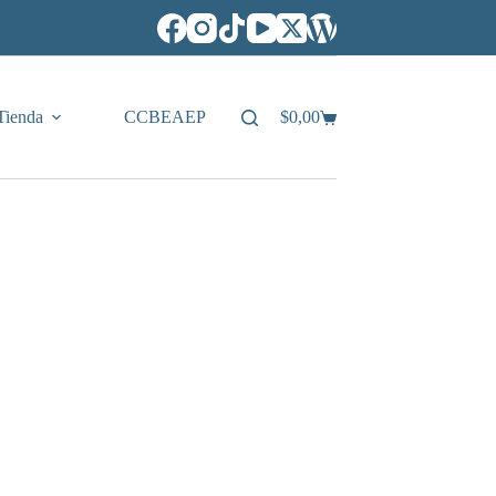
Tienda
CCBEAEP
$
0,00
Carro
de
compra