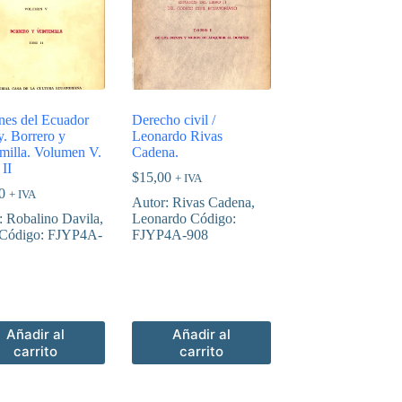
nes del Ecuador
Derecho civil /
y. Borrero y
Leonardo Rivas
imilla. Volumen V.
Cadena.
II
$
15,00
+ IVA
0
+ IVA
Autor: Rivas Cadena,
: Robalino Davila,
Leonardo Código:
 Código: FJYP4A-
FJYP4A-908
Añadir al
Añadir al
carrito
carrito