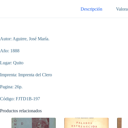
Gabriel
García
Descripción
Valora
Moreno,
en
el
XIII
aniversario
de
Autor: Aguirre, José María.
su
muerte,
Año: 1888
6
de
agosto
Lugar: Quito
de
1888
Imprenta: Imprenta del Clero
cantidad
Pagina: 26p.
Código: FJTD1B-197
Productos relacionados