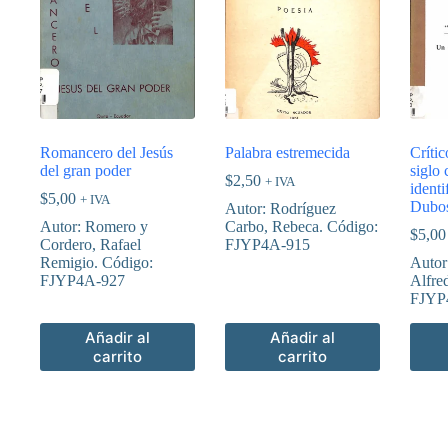
Romancero del Jesús
Palabra estremecida
Crític
del gran poder
siglo 
$
2,50
+ IVA
identi
$
5,00
+ IVA
Dubo
Autor: Rodríguez
Autor: Romero y
Carbo, Rebeca. Código:
$
5,00
Cordero, Rafael
FJYP4A-915
Remigio. Código:
Autor
FJYP4A-927
Alfre
FJYP
Añadir al
Añadir al
carrito
carrito