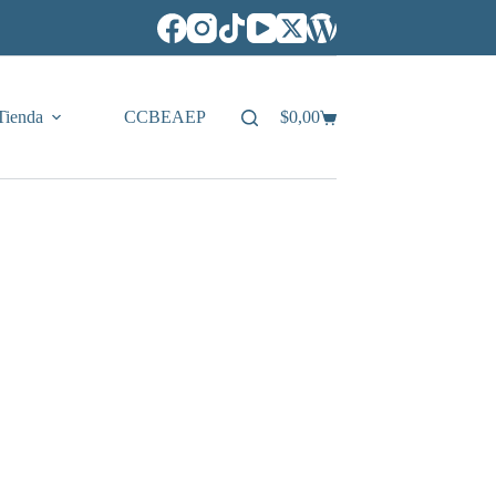
Tienda
CCBEAEP
$
0,00
Carro
de
compra