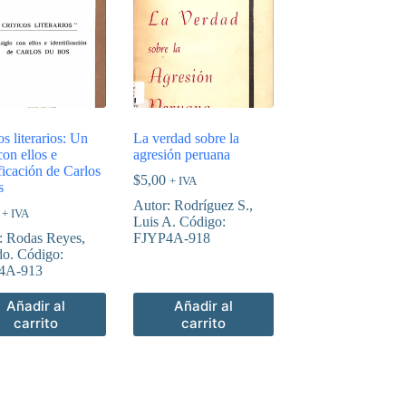
os literarios: Un
La verdad sobre la
con ellos e
agresión peruana
ficación de Carlos
$
5,00
+ IVA
s
Autor: Rodríguez S.,
+ IVA
Luis A. Código:
: Rodas Reyes,
FJYP4A-918
do. Código:
4A-913
Añadir al
Añadir al
carrito
carrito