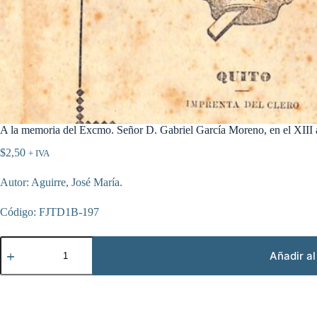
A la memoria del Excmo. Señor D. Gabriel García Moreno, en el XIII a
$
2,50
+ IVA
Autor: Aguirre, José María.
Código: FJTD1B-197
A
la
Añadir al
memoria
del
Excmo.
Señor
D.